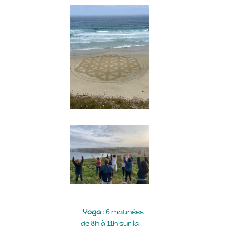
.
Yoga :
6 matinées
de 8h à 11h sur la