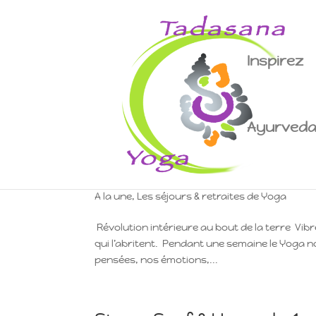
Inspirez
Ayurved
Retraite Yoga Finistère 
A la une
,
Les séjours & retraites de Yoga
Révolution intérieure au bout de la terre Vib
qui l’abritent. Pendant une semaine le Yoga n
pensées, nos émotions,...