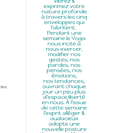
Vibrez &
exprimez votre
nature profonde
à travers les cinq
enveloppes
qui
l’abritent.
Pendant une
semaine le Yoga
nous
incite à
nous exercer,
modifier
nos
gestes,
nos
paroles,
nos
pensées,
nos
émotions,
nos
tendances,
ouvrant chaque
odes
jour un peu plus
d’espace liberté
en nous. À l’issue
de cette semaine
l’esprit alléger &
audacieux
adopte une
nouvelle posture