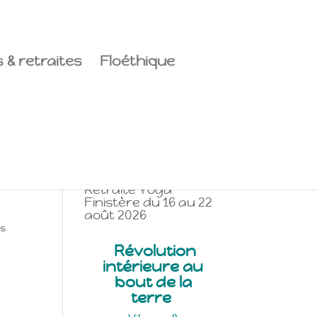
 & retraites
Floéthique
A la une
Retraite Yoga
Finistère du 16 au 22
août 2026
es
Révolution
intérieure
au
bout de la
terre