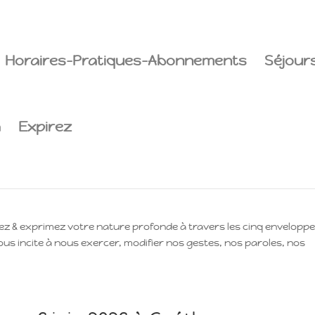
Horaires-Pratiques-Abonnements
Séjours
a
Expirez
du 16 au 22 août 2026
rez & exprimez votre nature profonde à travers les cinq envelopp
ous incite à nous exercer, modifier nos gestes, nos paroles, nos